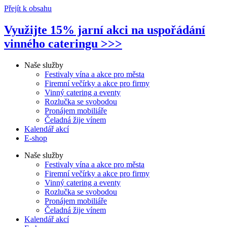
Přejít k obsahu
Využijte 15% jarní akci na uspořádání
vinného cateringu >>>
Naše služby
Festivaly vína a akce pro města
Firemní večírky a akce pro firmy
Vinný catering a eventy
Rozlučka se svobodou
Pronájem mobiliáře
Čeladná žije vínem
Kalendář akcí
E-shop
Naše služby
Festivaly vína a akce pro města
Firemní večírky a akce pro firmy
Vinný catering a eventy
Rozlučka se svobodou
Pronájem mobiliáře
Čeladná žije vínem
Kalendář akcí