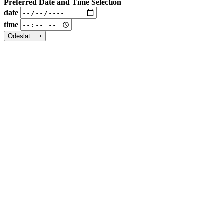
Preferred Date and Time Selection
date
time
Odeslat ⟶